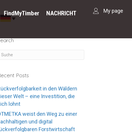
My page
FindMyTimber
NACHRICHT
Search
ecent Posts
ückverfolgbarkeit in den Wäldern
ieser Welt – eine Investition, die
ich lohnt
OTMETKA weist den Weg zu einer
achhaltigen und digital
ückverfolgbaren Forstwirtschaft