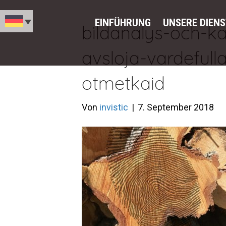
EINFÜHRUNG
UNSERE DIEN
bildanalys-och-k
avsloja-vardeful
otmetkaid
Von
invistic
|
7. September 2018