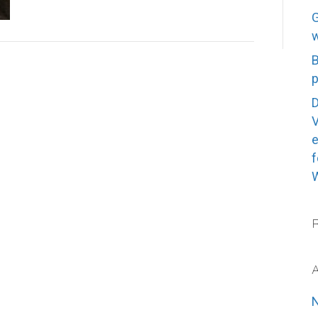
G
w
B
p
D
V
e
f
A