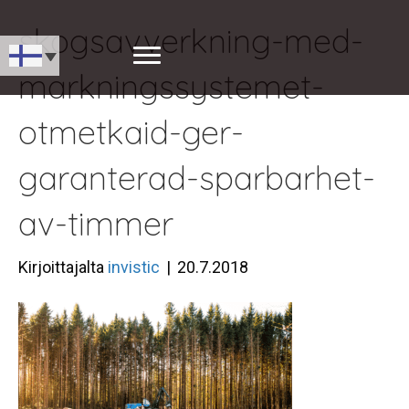
skogsavverkning-med-
markningssystemet-
otmetkaid-ger-
garanterad-sparbarhet-
av-timmer
Kirjoittajalta
invistic
|
20.7.2018