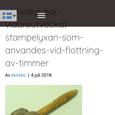
otmetka-har-
vidareutveckat-
stampelyxan-som-
anvandes-vid-flottning-
av-timmer
Av
invistic
|
4 juli 2018