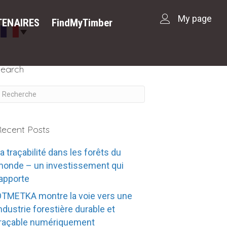
My page
TENAIRES
FindMyTimber
Search
ecent Posts
a traçabilité dans les forêts du
onde – un investissement qui
apporte
TMETKA montre la voie vers une
ndustrie forestière durable et
raçable numériquement