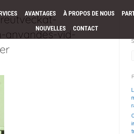
RVICES
AVANTAGES
À PROPOS DE NOUS
PAR
reutveckat-
NOUVELLES
CONTACT
-anvandes-vid-
er
R
L
m
r
O
i
t