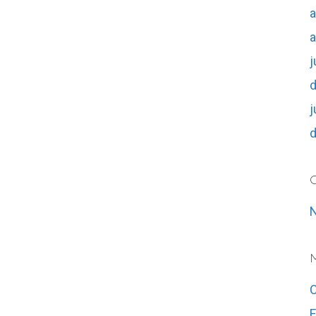
a
a
j
j
C
N
F