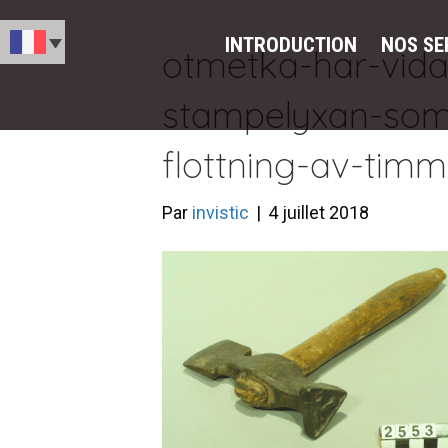
INTRODUCTION
NOS SE
otmetka-har-vida
stampelyxan-som
flottning-av-timm
Par
invistic
|
4 juillet 2018