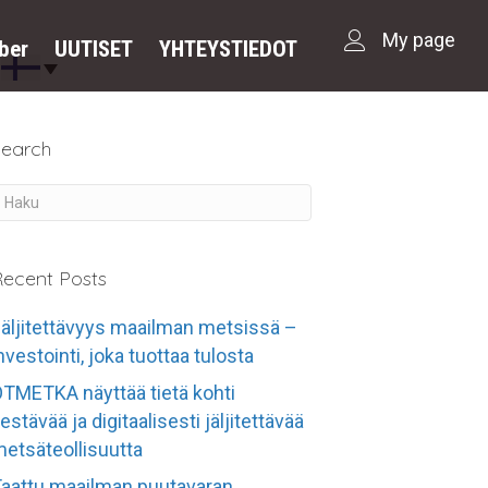
My page
ber
UUTISET
YHTEYSTIEDOT
Search
ecent Posts
äljitettävyys maailman metsissä –
nvestointi, joka tuottaa tulosta
TMETKA näyttää tietä kohti
estävää ja digitaalisesti jäljitettävää
etsäteollisuutta
aattu maailman puutavaran