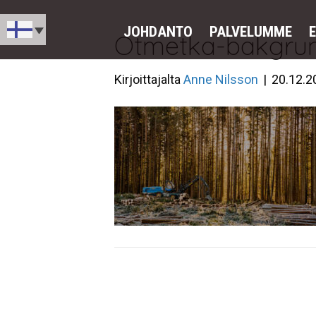
JOHDANTO
PALVELUMME
Otmetka-bakgru
Kirjoittajalta
Anne Nilsson
|
20.12.2