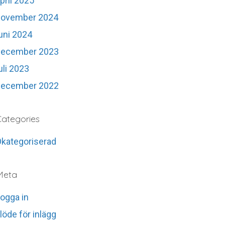
pril 2025
november 2024
uni 2024
december 2023
uli 2023
december 2022
ategories
kategoriserad
Meta
ogga in
löde för inlägg