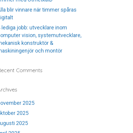
lla blir vinnare när timmer spåras
igitalt
 lediga jobb: utvecklare inom
omputer vision, systemutvecklare,
ekanisk konstruktör &
askiningenjör och montör
Recent Comments
rchives
november 2025
ktober 2025
ugusti 2025