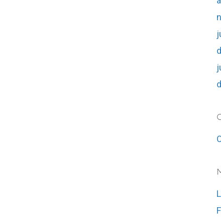
a
j
j
C
O
L
F