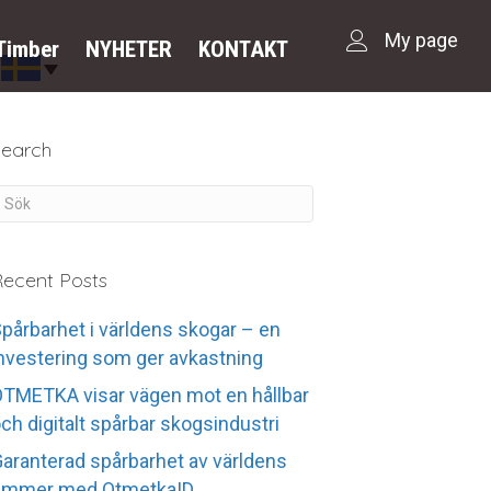
My page
Timber
NYHETER
KONTAKT
Search
ecent Posts
pårbarhet i världens skogar – en
nvestering som ger avkastning
TMETKA visar vägen mot en hållbar
ch digitalt spårbar skogsindustri
aranterad spårbarhet av världens
timmer med OtmetkaID