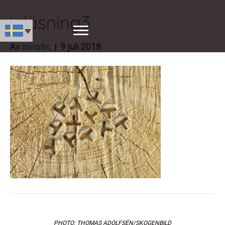
inläsning3
Av
invistic
|
9 juli 2018
PHOTO: THOMAS ADOLFSÉN/SKOGENBILD