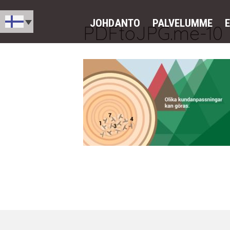
JOHDANTO
PALVELUMME
PDFtoJPG.me-10