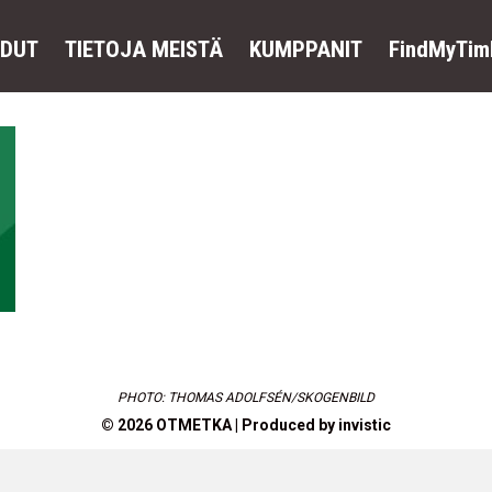
EDUT
TIETOJA MEISTÄ
KUMPPANIT
FindMyTim
PHOTO: THOMAS ADOLFSÉN/SKOGENBILD
© 2026 OTMETKA | Produced by
invistic