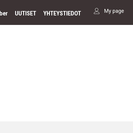
My page
ber
UUTISET
YHTEYSTIEDOT