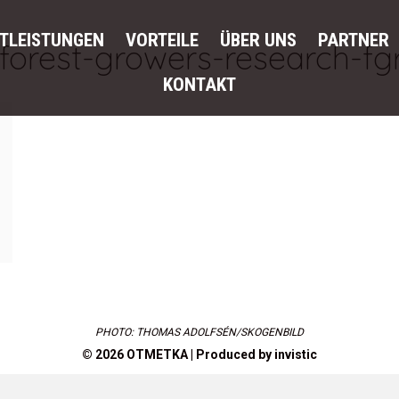
STLEISTUNGEN
VORTEILE
ÜBER UNS
PARTNER
forest-growers-research-fg
KONTAKT
PHOTO: THOMAS ADOLFSÉN/SKOGENBILD
© 2026 OTMETKA | Produced by
invistic