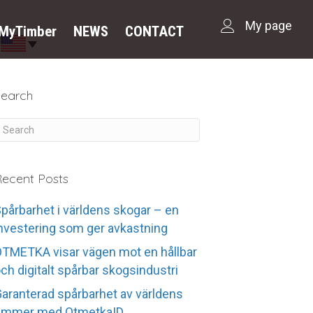
My page
dMyTimber
NEWS
CONTACT
Search
ecent Posts
pårbarhet i världens skogar – en
nvestering som ger avkastning
TMETKA visar vägen mot en hållbar
ch digitalt spårbar skogsindustri
aranterad spårbarhet av världens
timmer med OtmetkaID