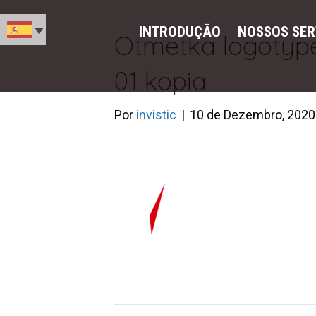
INTRODUÇÃO
NOSSOS SER
Otmetka logoty
01 kopia
Por
invistic
|
10 de Dezembro, 2020