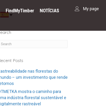
My page
S
FindMyTimber
NOTÍCIAS
Search
ecent Posts
astreabilidade nas florestas do
undo – um investimento que rende
etornos
OTMETKA mostra o caminho para
ma indústria florestal sustentável e
igitalmente rastreável