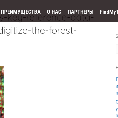
ПРЕИМУЩЕСТВА
O HAC
ПАРТНЕРЫ
FindMy
s-key-reference-data-
igitize-the-forest-
R