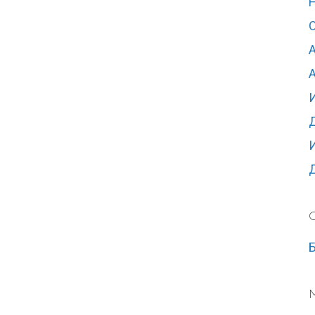
А
C
Б