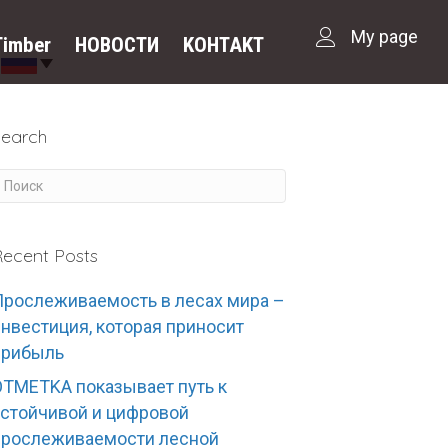
My page
Timber
НОВОСТИ
KOHTAKT
Search
ecent Posts
Прослеживаемость в лесах мира –
инвестиция, которая приносит
прибыль
OTMETKA показывает путь к
устойчивой и цифровой
прослеживаемости лесной