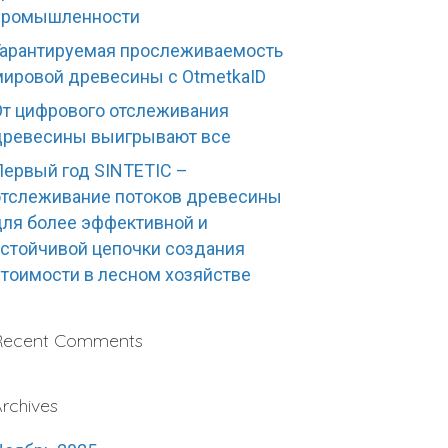
промышленности
Гарантируемая прослеживаемость
мировой древесины с OtmetkaID
От цифрового отслеживания
древесины выигрывают все
Первый год SINTETIC –
отслеживание потоков древесины
для более эффективной и
устойчивой цепочки создания
стоимости в лесном хозяйстве
Recent Comments
rchives