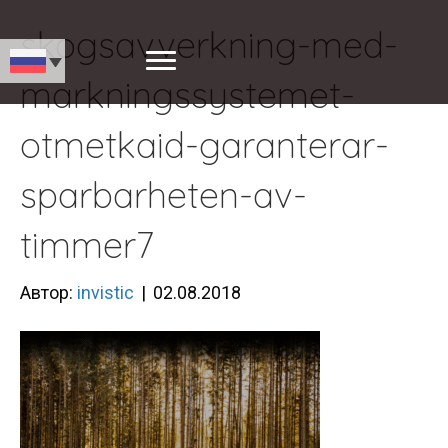
skogsavverkning-med-
markningssystemet-
otmetkaid-garanterar-
sparbarheten-av-
timmer7
Автор:
invistic
|
02.08.2018