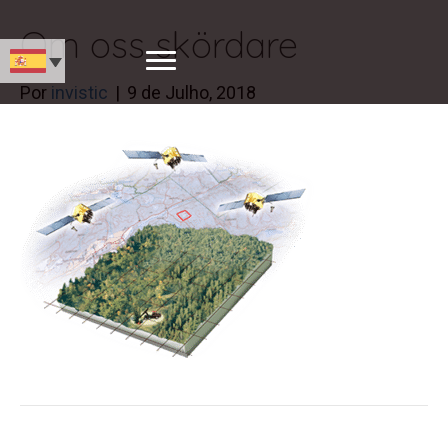
Om oss skördare
Por
invistic
|
9 de Julho, 2018