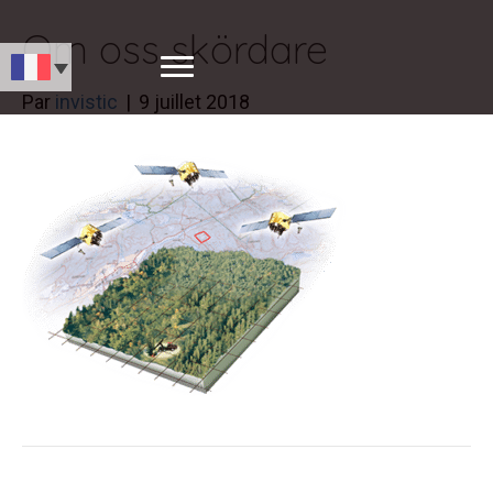
Om oss skördare
Par
invistic
|
9 juillet 2018